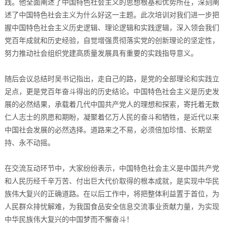
践。他全面阐述了中国特色社会主义的思想根基和优势所在，深刻阐
述了中国特色社会主义为什么好这一主题。此次培训对我们进一步把
握中国特色社会主义历史逻辑、理论逻辑和实践逻辑，深入领会我们
党百年成就和历史经验，自觉增强贯彻落实党的创新理论的坚定性，
努力推动社会组织党建高质量发展具有重要的实践指导意义。
随后会议总结时吴书记指出，走自己的路，是党的全部理论和实践立
足点，更是党百年奋斗得出的历史结论。中国特色社会主义是历史发
展的必然结果，承载着几代中国共产党人的理想和探索，寄托着无数
仁人志士的夙愿和期盼，凝聚着亿万人民的奋斗和牺牲，是近代以来
中国社会发展的必然选择。道路来之不易，必须倍加珍惜、长期坚
持、永不动摇。
在交流互动环节中，大家纷纷表示，中国特色社会主义是中国共产党
和人民历经千辛万苦、付出巨大代价取得的根本成就，是实现中华民
族伟大复兴的正确道路。在以后工作中，将把整体利益置于首位，为
人民群众排忧解难，为我国食品安全信息交流事业贡献力量，为实现
中华民族伟大复兴的中国梦而不懈奋斗！