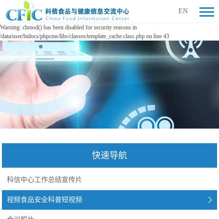
EN
Warning: chmod() has been disabled for security reasons in
/data/user/htdocs/phpcms/libs/classes/template_cache.class.php on line 43
快速导航
科信中心工作总结宣传片
视频食品安全科普短视频