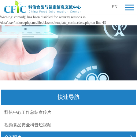
EN
Warning: chmod() has been disabled for security reasons in
/data/user/htdocs/phpcms/libs/classes/template_cache.class.php on line 43
快速导航
科信中心工作总结宣传片
视频食品安全科普短视频