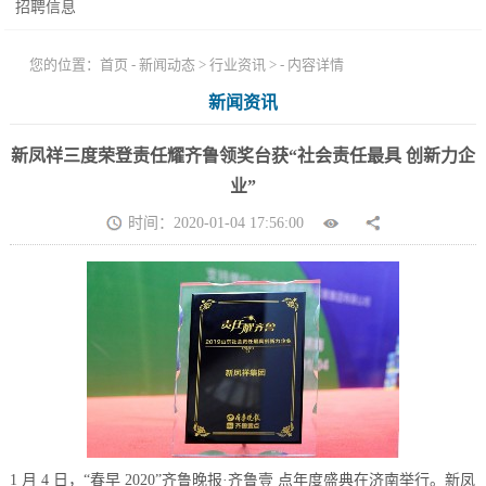
招聘信息
您的位置：
首页
-
新闻动态
>
行业资讯
> - 内容详情
新闻资讯
新凤祥三度荣登责任耀齐鲁领奖台获“社会责任最具 创新力企
业”
时间：2020-01-04 17:56:00
1 月 4 日，“春早 2020”齐鲁晚报·齐鲁壹 点年度盛典在济南举行。新凤