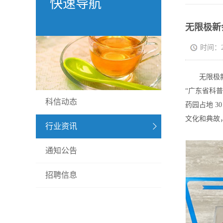
快速导航
无限极新
时间：202
无限极新会
“广东省科
科信动态
药园占地 
文化和典故
行业资讯
通知公告
招聘信息