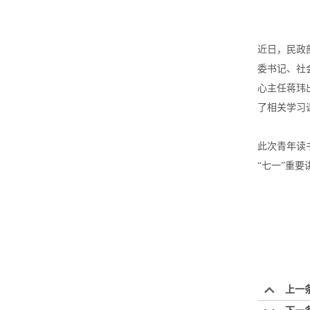
近日，民政
委书记、社
心主任蒋玮
了相关学习
此次青年读
“七一”重
上一