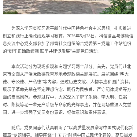
为深入学习贯彻习近平新时代中国特色社会主义思想，扎实推进
树立和践行正确政绩观学习教育，2026年5月28日，科信食品与健康信
息交流中心党支部参加了部管社会组织综合党委第三党建工作站组织
的“树牢正确政绩观 联学共建促发展”主题党日活动。
本次活动分为现场参观和专题学习两个部分。首先，党员们赴北
京市全面从严治党政德教育基地参观政德主题展览。展览围绕“明大
德、守公德、严私德”等内容，通过历史文献、人物事迹和图片资料，
展示了革命先辈在坚定理想信念、践行为民宗旨、严守纪律规矩等方
面的崇高风范。参观过程中，大家深入了解了朱德、李大钊、任弼
时、陈毅等老一辈无产阶级革命家的光辉事迹，并在现场重温入党誓
词，进一步增强了党员身份意识、纪律意识和责任意识。
随后，党员同志们认真聆听了“以高质量发展谱写中国式现代化新
篇章”专题辅导。辅导围绕“十五五”时期中国式现代化建设、高质量发