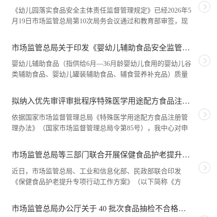
《幼儿园落实食品安全主体责任监督管理规定》已经2026年5
月19日市场监管总局第10次局务会议通过和教育部审签，现
予公告，自2026年6月1日起
市场监管总局关于印发《婴幼儿辅助食品安全监管“守护成长”提升行动工作方案》的通知
婴幼儿辅助食品（指供给6月—36月龄婴幼儿食用的婴幼儿谷
类辅助食品、婴幼儿罐装辅助食品、辅食营养补充品）质量
安全关系婴幼儿身体健康。
拟纳入优先审评审批程序特殊医学用途配方食品注册申请的公示（2026 年第 3 号）
依据国家市场监督管理总局《特殊医学用途配方食品注册管
理办法》（国家市场监督管理总局令第85号），我中心对申
请优先审评审批的特殊医学用
市场监管总局等三部门联合开展保健食品护老提升专项行动
近日，市场监管总局、工业和信息化部、民政部联合印发
《保健食品护老提升专项行动工作方案》（以下简称《方
案》），在全国范围内部署开展保
市场监管总局办公厅关于 40 批次食品抽检不合格情况的通报