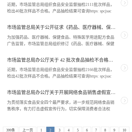
近期，市场监管总局组织食品安全监督抽检2111批次样品，
检出40批次样品不合格。产品抽检结果可查询https: spcjsac
gsxt gov cn 。对抽检发
市场监管总局关于公开征求《药品、医疗器械、保健食品、特殊医学用途配方食品广告审查管理办法（征求意见稿）》意见的公告
为加强药品、医疗器械、保健食品、特殊医学用途配方食品
广告监管，市场监管总局组织修订《药品、医疗器械、保健
食品、特殊医学用途配方食品
市场监管总局办公厅关于 42 批次食品抽检不合格情况的通报
近期，市场监管总局组织食品安全监督抽检2166批次样品，
检出42批次样品不合格。产品抽检结果可查询https: spcjsac
gsxt gov cn 。对抽检发
市场监管总局办公厅关于开展网络食品销售虚假宣传专项整治行动的通知
为贯彻落实食品安全四个最严要求，进一步规范网络食品销
售秩序，有力打击虚假宣传行为，切实保障消费者合法权
益，市场监管总局决定于2026年
399条
上一页
1
2
3
4
5
6
7
8
9
10