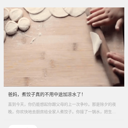
爸妈，煮饺子真的不用中途加凉水了！
直到今天，你仍能想起你跟父母的上一次争吵。那是除夕的夜
晚，你欢快地去厨房给全家人煮饺子。你接了一锅水，把生饺
子倒进去...