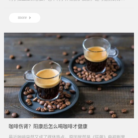
和骨骼。...
more
咖啡伤肾？阳康后怎么喝咖啡才健康
最近咖啡突然又成了媒体热点，原因居然是《狂飙》电视剧里