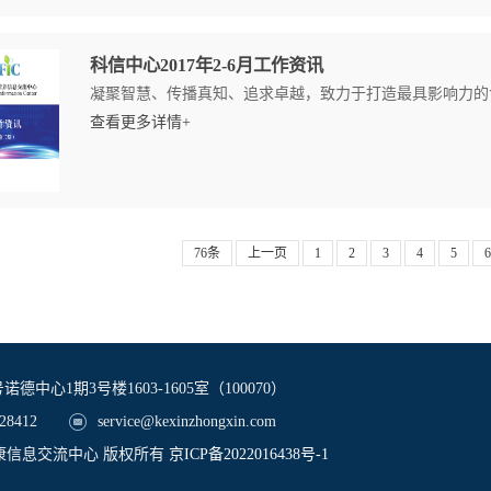
科信中心2017年2-6月工作资讯
凝聚智慧、传播真知、追求卓越，致力于打造最具影响力的食
查看更多详情+
76条
上一页
1
2
3
4
5
6
中心1期3号楼1603-1605室（100070）
28412
service@kexinzhongxin.com
品与健康信息交流中心 版权所有
京ICP备2022016438号-1